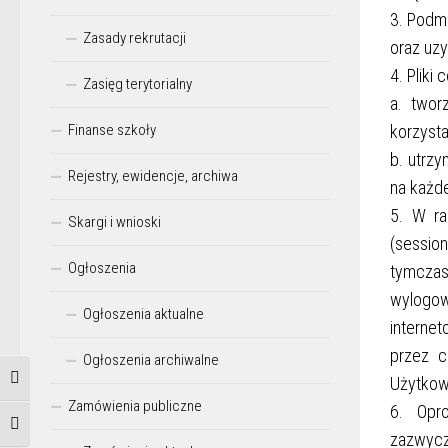
3. Podm
Zasady rekrutacji
oraz uzy
4. Pliki
Zasięg terytorialny
a. twor
Finanse szkoły
korzysta
b. utrzy
Rejestry, ewidencje, archiwa
na każde
5. W ra
Skargi i wnioski
(sessio
Ogłoszenia
tymczas
wylogow
Ogłoszenia aktualne
interne
przez c
Ogłoszenia archiwalne
Użytkow
Przełącz wysoki kontrast
Zamówienia publiczne
6. Opro
Zmień rozmiar czcionek
zazwycz