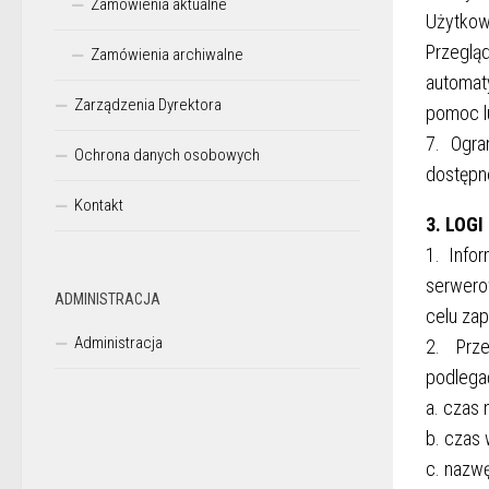
Zamówienia aktualne
Użytko
Przeglą
Zamówienia archiwalne
automat
Zarządzenia Dyrektora
pomoc lu
7. Ogra
Ochrona danych osobowych
dostępn
Kontakt
3. LOG
1. Info
serwero
ADMINISTRACJA
celu zap
Administracja
2. Prze
podlega
a. czas 
b. czas 
c. nazwę