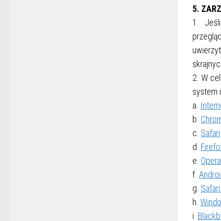
5. ZAR
1. Jeśl
przeglą
uwierzy
skrajny
2. W cel
system i
a.
Intern
b.
Chro
c.
Safari
d.
Firefo
e.
Opera
f.
Andro
g.
Safari
h.
Wind
i.
Blackb