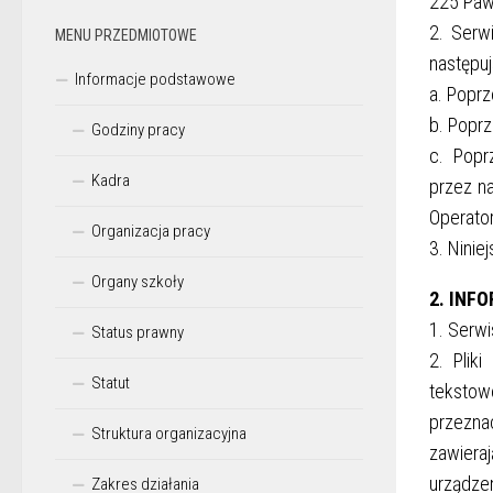
225 Paw
2. Serw
MENU PRZEDMIOTOWE
następu
Informacje podstawowe
a. Popr
b. Poprz
Godziny pracy
c. Popr
Kadra
przez n
Operator
Organizacja pracy
3. Ninie
Organy szkoły
2. INF
1. Serwi
Status prawny
2. Plik
Statut
teksto
przeznac
Struktura organizacyjna
zawiera
urządze
Zakres działania