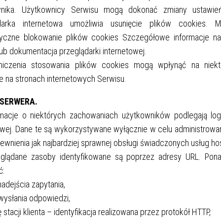
wnika. Użytkownicy Serwisu mogą dokonać zmiany ustawie
darka internetowa umożliwia usunięcie plików cookies. M
yczne blokowanie plików cookies Szczegółowe informacje na
b dokumentacja przeglądarki internetowej.
niczenia stosowania plików cookies mogą wpłynąć na niektó
e na stronach internetowych Serwisu.
I SERWERA.
rmacje o niektórych zachowaniach użytkowników podlegają lo
wej. Dane te są wykorzystywane wyłącznie w celu administrowa
ewnienia jak najbardziej sprawnej obsługi świadczonych usług h
glądane zasoby identyfikowane są poprzez adresy URL. Pon
ć:
nadejścia zapytania,
wysłania odpowiedzi,
 stacji klienta – identyfikacja realizowana przez protokół HTTP,