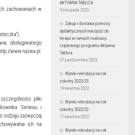
AKTYWNA TABLICA
 ich zachowaniach w
9 listopada 2023
Zakup i dostawa pomocy
dydaktycznych/narzędzi do
steczka”).
terapii w ramach realizacji
www, obsługiwanego
rządowego programu Aktywna
ttp://www.nazwa.pl.
Tablica
27 października 2023
Wyniki rekrutacji na rok
szkolny 2022/23
19 kwietnia 2022
szczególności pliki
Wyniki rekrutacji na rok
kownika Serwisu i
szkolny 2022/23
go rodzaju zazwyczaj
11 kwietnia 2022
echowywania ich na
Wyniki rekrutacji na rok