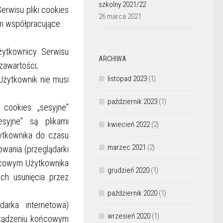
szkolny 2021/22
rwisu pliki cookies
26 marca 2021
im współpracujące.
żytkownicy Serwisu
ARCHIWA
 zawartości;
 Użytkownik nie musi
listopad 2023
(1)
październik 2023
(1)
cookies: „sesyjne”
esyjne” są plikami
kwiecień 2022
(2)
tkownika do czasu
marzec 2021
(2)
wania (przeglądarki
ońcowym Użytkownika
grudzień 2020
(1)
ch usunięcia przez
październik 2020
(1)
darka internetowa)
wrzesień 2020
(1)
rządzeniu końcowym