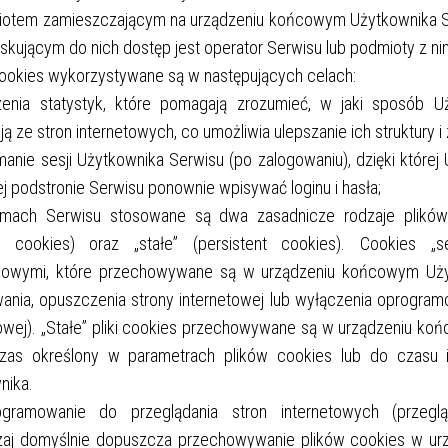
iotem zamieszczającym na urządzeniu końcowym Użytkownika Se
skującym do nich dostęp jest operator Serwisu lub podmioty z n
 cookies wykorzystywane są w następujących celach:
zenia statystyk, które pomagają zrozumieć, w jaki sposób U
ją ze stron internetowych, co umożliwia ulepszanie ich struktury i
manie sesji Użytkownika Serwisu (po zalogowaniu), dzięki której
j podstronie Serwisu ponownie wpisywać loginu i hasła;
mach Serwisu stosowane są dwa zasadnicze rodzaje plików 
n cookies) oraz „stałe” (persistent cookies). Cookies „s
owymi, które przechowywane są w urządzeniu końcowym Uży
ania, opuszczenia strony internetowej lub wyłączenia oprogramo
towej). „Stałe” pliki cookies przechowywane są w urządzeniu k
zas określony w parametrach plików cookies lub do czasu i
nika.
gramowanie do przeglądania stron internetowych (przeglą
aj domyślnie dopuszcza przechowywanie plików cookies w u