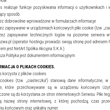
łów.
is realizuje funkcje pozyskiwania informacji o użytkownikach i
jący sposób:
zez dobrowolnie wprowadzone w formularzach informacje
ez zapisywanie w urządzeniach końcowych pliki cookie (tzw. „cia
zez zapisywanie technicznych logów na poziomie serwera 
azwa.pl (operator hostingu prowadzi swoją stronę pod adresem h
em jest NetArt Spółka Akcyjna S.K.A.).
jsza Polityka jest dokumentem informacyjnym.
ORMACJA O PLIKACH COOKIES.
s korzysta z plików cookies.
i cookies (tzw. „ciasteczka”) stanowią dane informatyczne, w 
we, które przechowywane są w urządzeniu końcowym Użyt
zone są do korzystania ze stron internetowych Serwisu. Pliki te
ją nazwę strony internetowej, z której pochodzą, czas prz
niu końcowym oraz unikalny numer.