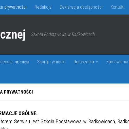
yka prywatności
Redakcja
Deklaracja dostępności
Kontakt
icznej
Szkoła Podstawowa w Radkowicach
idencje, archiwa
Skargi i wnioski
Ogłoszenia
Zamówienia 
KA PRYWATNOŚCI
ORMACJE OGÓLNE.
atorem Serwisu jest Szkoła Podstawowa w Radkowicach, Radkow