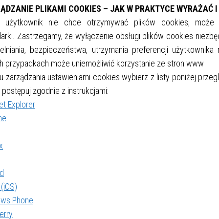
ZĄDZANIE PLIKAMI COOKIES – JAK W PRAKTYCE WYRAŻAĆ I
i użytkownik nie chce otrzymywać plików cookies, może z
darki. Zastrzegamy, że wyłączenie obsługi plików cookies niezb
telniania, bezpieczeństwa, utrzymania preferencji użytkownika
ch przypadkach może uniemożliwić korzystanie ze stron www
u zarządzania ustawieniami cookies wybierz z listy poniżej przeg
 postępuj zgodnie z instrukcjami:
et Explorer
me
x
id
 (iOS)
ows Phone
erry