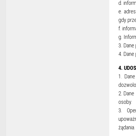
d. infor
e. adres
gdy prze
f. infor
g. Infor
3. Dane 
4. Dane
4. UDO
1. Dane
dozwolo
2. Dane 
osoby.
3. Ope
upoważn
żądania.