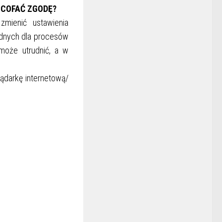
 COFAĆ ZGODĘ?
mienić ustawienia
ędnych dla procesów
 może utrudnić, a w
lądarkę internetową/