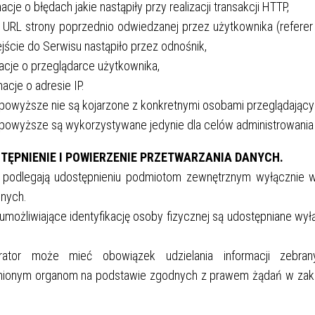
macje o błędach jakie nastąpiły przy realizacji transakcji HTTP,
 URL strony poprzednio odwiedzanej przez użytkownika (referer
jście do Serwisu nastąpiło przez odnośnik,
macje o przeglądarce użytkownika,
macje o adresie IP.
powyższe nie są kojarzone z konkretnymi osobami przeglądającym
 powyższe są wykorzystywane jedynie dla celów administrowani
STĘPNIENIE I POWIERZENIE PRZETWARZANIA DANYCH.
 podlegają udostępnieniu podmiotom zewnętrznym wyłącznie w
nych.
umożliwiające identyfikację osoby fizycznej są udostępniane wył
rator może mieć obowiązek udzielania informacji zebra
ionym organom na podstawie zgodnych z prawem żądań w zakr