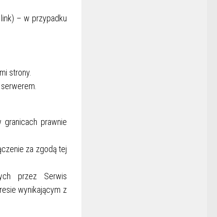
 link) – w przypadku
i strony.
a serwerem.
 granicach prawnie
ączenie za zgodą tej
nych przez Serwis
esie wynikającym z