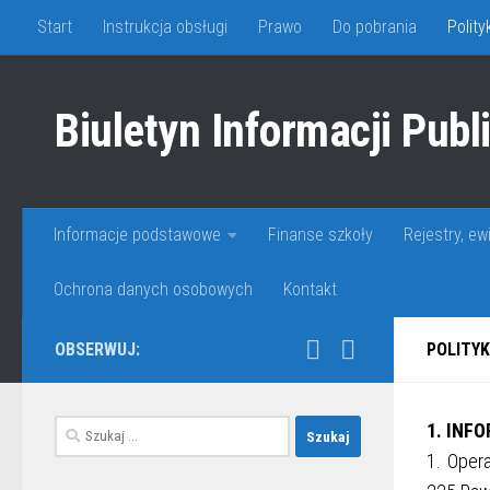
Start
Instrukcja obsługi
Prawo
Do pobrania
Polit
Skip to content
Biuletyn Informacji Publ
Informacje podstawowe
Finanse szkoły
Rejestry, ew
Ochrona danych osobowych
Kontakt
OBSERWUJ:
POLITY
Szukaj:
1. INF
1. Oper